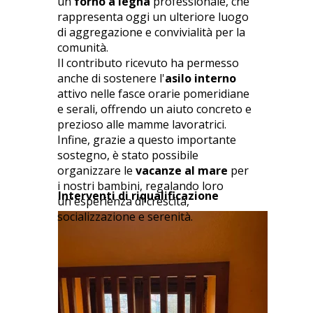
un
forno a legna
professionale, che
rappresenta oggi un ulteriore luogo
di aggregazione e convivialità per la
comunità.
Il contributo ricevuto ha permesso
anche di sostenere l'
asilo interno
attivo nelle fasce orarie pomeridiane
e serali, offrendo un aiuto concreto e
prezioso alle mamme lavoratrici.
Infine, grazie a questo importante
sostegno, è stato possibile
organizzare le
vacanze al mare
per
i nostri bambini, regalando loro
Interventi di riqualificazione
un'esperienza di crescita,
socializzazione e serenità.